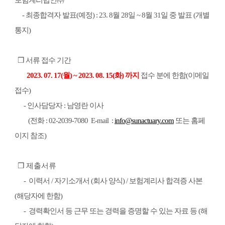
보험계리법인
㈜
-
최종합격자 발표
(
예정
)
: 23. 8
월
28
일
~ 8
월
31
일 중 발표
(
개별
통지
)
❒
서류 접수 기간
2023. 07. 17(
월
) ~ 2023. 08. 15(
화
)
까지
접수 분에 한함
(
이메일
접수
)
-
인사담당자
:
남영란
이사
(
전화
: 02-2039-7080 E-mail
:
info@sunactuary.com
또는 홈페
이지 참조
)
❒
제출서류
-
이력서
/
자기소개서
(
회사 양식
) /
보험계리사
합격증 사본
(
해당자에 한함
)
-
경력확인서 등 근무 또는 경력을 증명할 수 있는 자료
등
(
해