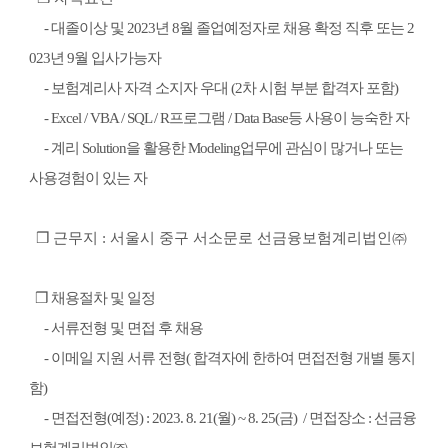
-
대졸이상 및
2023
년
8
월 졸업예정자로 채용 확정 직후 또는
2
023
년
9
월 입사가능자
-
보험계리사
자격 소지자 우대
(2
차 시험 부분 합격자 포함
)
- Excel / VBA / SQL / R
프로그램
/ Data Base
등 사용이 능숙한 자
-
계리
Solution
을 활용한
Modeling
업무에 관심이 많거나 또는
사용경험이 있는 자
❒
근무지
:
서울시 중구
서소문로
선금융보험계리법인
㈜
❒
채용절차 및 일정
-
서류전형 및 면접 후 채용
-
이메일 지원
서류 전형
(
합격자에 한하여 면접전형 개별 통지
함
)
-
면접전형
(
예정
)
: 2023. 8. 21(
월
) ~ 8. 25(
금
) /
면접장소
:
선금융